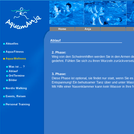
Home
Anja
Ablauf
Aktuelles
Aqua-Fitness
2. Phase:
Weg von den Schwimmhilfen werden Sie in den Armen der
Aqua-Wellness
gedehnt. Fühlen Sie sich zu ihren Wurzeln zurückversetzt,
Was ist ... ?
Ablauf
3. Phase:
Ort/Termine
Diese Phase ist optional, sie findet nur statt, wenn Sie es
Bilder
Entspannung! Ein behutsamer Tanz über und unter Wasser
Mit Hilfe einer Nasenklammer kann kein Wasser in Ihre 
Nordic Walking
Events, Reisen
Personal Training